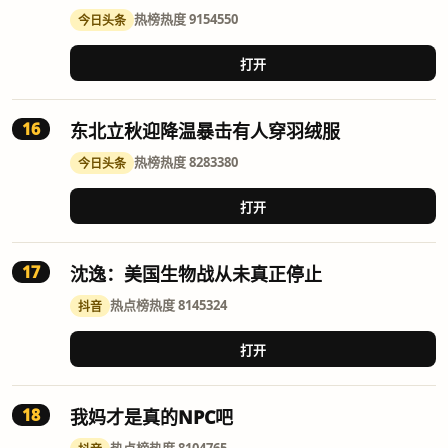
热榜
热度 9154550
今日头条
打开
16
东北立秋迎降温暴击有人穿羽绒服
热榜
热度 8283380
今日头条
打开
17
沈逸：美国生物战从未真正停止
热点榜
热度 8145324
抖音
打开
18
我妈才是真的NPC吧