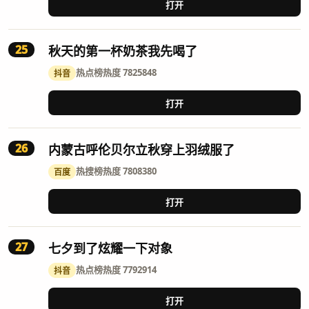
打开
25
秋天的第一杯奶茶我先喝了
热点榜
热度 7825848
抖音
打开
26
内蒙古呼伦贝尔立秋穿上羽绒服了
热搜榜
热度 7808380
百度
打开
27
七夕到了炫耀一下对象
热点榜
热度 7792914
抖音
打开