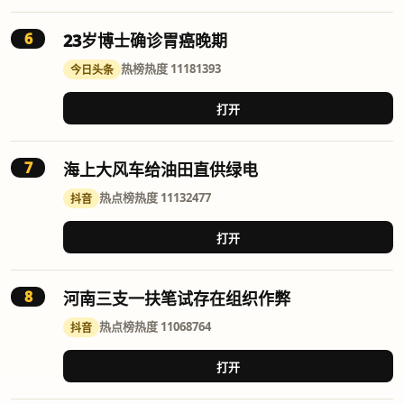
6
23岁博士确诊胃癌晚期
热榜
热度 11181393
今日头条
打开
7
海上大风车给油田直供绿电
热点榜
热度 11132477
抖音
打开
8
河南三支一扶笔试存在组织作弊
热点榜
热度 11068764
抖音
打开