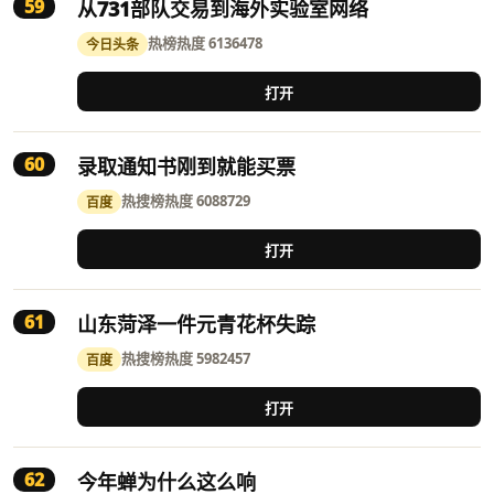
59
从731部队交易到海外实验室网络
热榜
热度 6136478
今日头条
打开
60
录取通知书刚到就能买票
热搜榜
热度 6088729
百度
打开
61
山东菏泽一件元青花杯失踪
热搜榜
热度 5982457
百度
打开
62
今年蝉为什么这么响