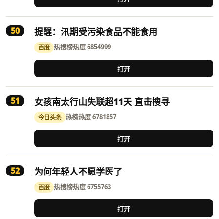
50
提醒：汛期受污染食品不能食用
热搜榜
热度 6854999
百度
打开
51
女孩南太行山失联超11天 直击搜寻
热榜
热度 6781857
今日头条
打开
52
为何年轻人不愿学医了
热搜榜
热度 6755763
百度
打开