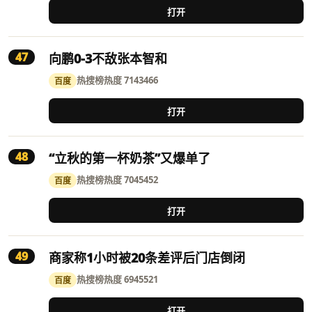
打开
47
向鹏0-3不敌张本智和
热搜榜
热度 7143466
百度
打开
48
“立秋的第一杯奶茶”又爆单了
热搜榜
热度 7045452
百度
打开
49
商家称1小时被20条差评后门店倒闭
热搜榜
热度 6945521
百度
打开