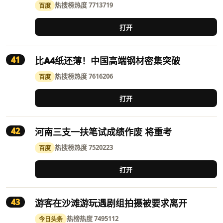
热搜榜
热度 7713719
百度
打开
41
比A4纸还薄！中国高端钢材密集突破
热搜榜
热度 7616206
百度
打开
42
河南三支一扶笔试成绩作废 将重考
热搜榜
热度 7520223
百度
打开
43
游客在沙滩游玩遇剧组拍摄被要求离开
热榜
热度 7495112
今日头条