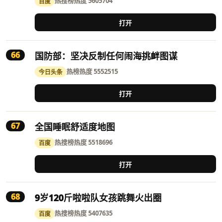
热搜榜
热度 5605704
百度
打开
66
国防部：坚决反制任何闹海挑衅图谋
热榜
热度 5552515
今日头条
打开
67
全国睡眠舒适度地图
热搜榜
热度 5518696
百度
打开
68
9岁120斤啦啦队女孩跳舞火出圈
热搜榜
热度 5407635
百度