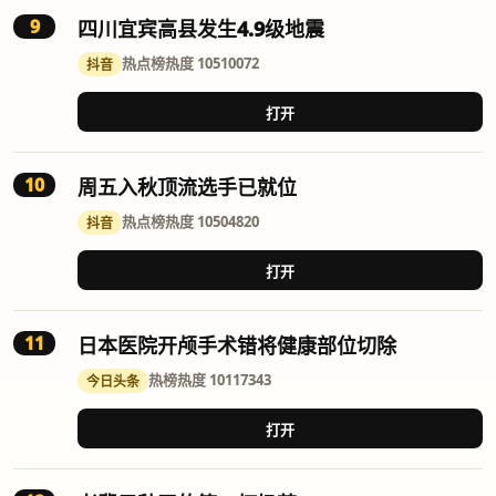
9
四川宜宾高县发生4.9级地震
热点榜
热度 10510072
抖音
打开
10
周五入秋顶流选手已就位
热点榜
热度 10504820
抖音
打开
11
日本医院开颅手术错将健康部位切除
热榜
热度 10117343
今日头条
打开