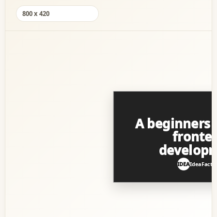
800 x 420
A beginners 
fronte
develop
IDEA
IdeaFacto