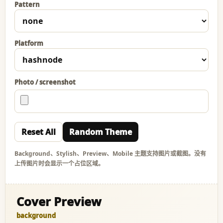
Pattern
Platform
Photo / screenshot
Reset All
Random Theme
Background、Stylish、Preview、Mobile 主题支持图片或截图。没有
上传图片时会显示一个占位区域。
Cover Preview
background